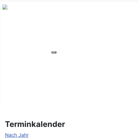
HOME
ÜBER UNS
VERANSTALTUNGEN
Weitere Informationen: VERANSTA
MITGLIEDER
ORTSVERBAND
UNSER WOHNHEIM
FAQ
KONTAKT/LAGE
Terminkalender
Nach Jahr