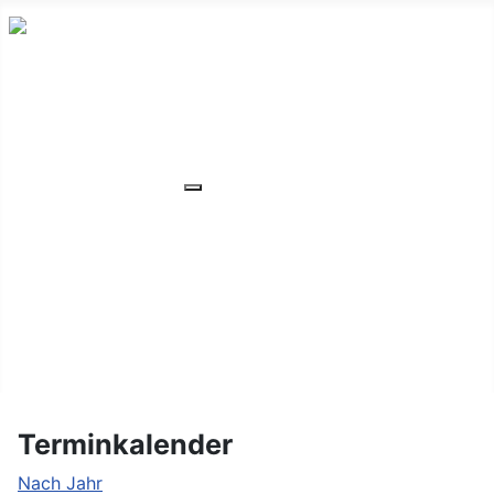
HOME
ÜBER UNS
VERANSTALTUNGEN
Weitere Informationen: VERANSTA
MITGLIEDER
ORTSVERBAND
UNSER WOHNHEIM
FAQ
KONTAKT/LAGE
Terminkalender
Nach Jahr