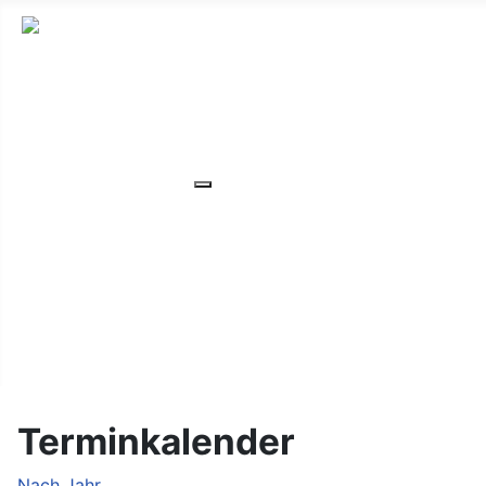
HOME
ÜBER UNS
VERANSTALTUNGEN
Weitere Informationen: VERANS
MITGLIEDER
ORTSVERBAND
UNSER WOHNHEIM
FAQ
KONTAKT/LAGE
Terminkalender
Nach Jahr