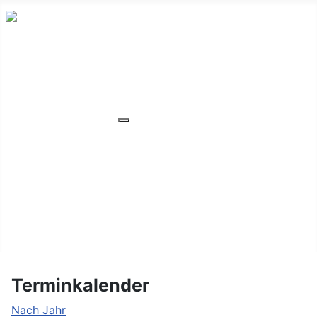
HOME
ÜBER UNS
VERANSTALTUNGEN
Weitere Informationen: VERANSTA
MITGLIEDER
ORTSVERBAND
UNSER WOHNHEIM
FAQ
KONTAKT/LAGE
Terminkalender
Nach Jahr