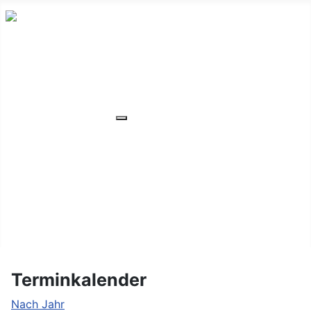
HOME
ÜBER UNS
VERANSTALTUNGEN
Weitere Informationen: VERANSTA
MITGLIEDER
ORTSVERBAND
UNSER WOHNHEIM
FAQ
KONTAKT/LAGE
Terminkalender
Nach Jahr