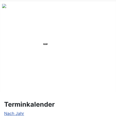
HOME
ÜBER UNS
VERANSTALTUNGEN
Weitere Informationen: VERANSTA
MITGLIEDER
ORTSVERBAND
UNSER WOHNHEIM
FAQ
KONTAKT/LAGE
Terminkalender
Nach Jahr