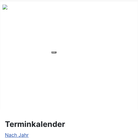
HOME
ÜBER UNS
VERANSTALTUNGEN
Weitere Informationen: VERANSTA
MITGLIEDER
ORTSVERBAND
UNSER WOHNHEIM
FAQ
KONTAKT/LAGE
Terminkalender
Nach Jahr