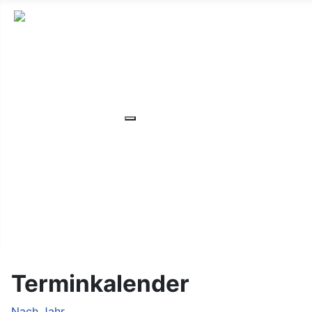
HOME
ÜBER UNS
VERANSTALTUNGEN
Weitere Informationen: VERANS
MITGLIEDER
ORTSVERBAND
UNSER WOHNHEIM
FAQ
KONTAKT/LAGE
Terminkalender
Nach Jahr