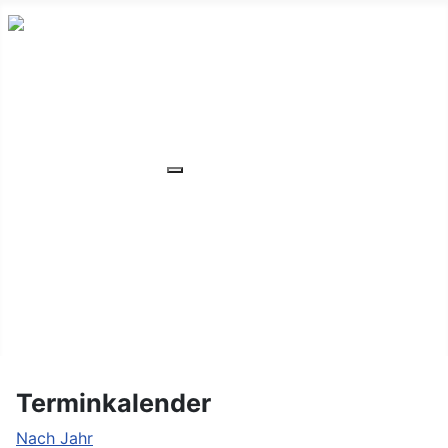
HOME
ÜBER UNS
VERANSTALTUNGEN
Weitere Informationen: VERANSTA
MITGLIEDER
ORTSVERBAND
UNSER WOHNHEIM
FAQ
KONTAKT/LAGE
Terminkalender
Nach Jahr