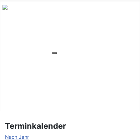
HOME
ÜBER UNS
VERANSTALTUNGEN
Weitere Informationen: VERANSTA
MITGLIEDER
ORTSVERBAND
UNSER WOHNHEIM
FAQ
KONTAKT/LAGE
Terminkalender
Nach Jahr