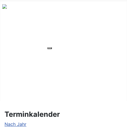
HOME
ÜBER UNS
VERANSTALTUNGEN
Weitere Informationen: VERANSTA
MITGLIEDER
ORTSVERBAND
UNSER WOHNHEIM
FAQ
KONTAKT/LAGE
Terminkalender
Nach Jahr