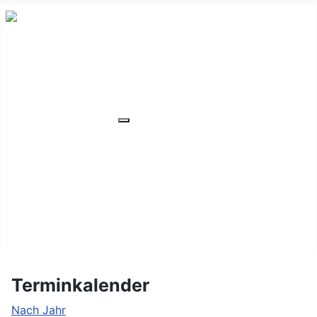
HOME
ÜBER UNS
VERANSTALTUNGEN
Weitere Informationen: VERANSTA
MITGLIEDER
ORTSVERBAND
UNSER WOHNHEIM
FAQ
KONTAKT/LAGE
Terminkalender
Nach Jahr