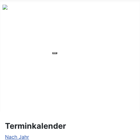
HOME
ÜBER UNS
VERANSTALTUNGEN
Weitere Informationen: VERANSTA
MITGLIEDER
ORTSVERBAND
UNSER WOHNHEIM
FAQ
KONTAKT/LAGE
Terminkalender
Nach Jahr