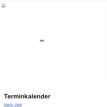
HOME
ÜBER UNS
VERANSTALTUNGEN
Weitere Informationen: VERANSTA
MITGLIEDER
ORTSVERBAND
UNSER WOHNHEIM
FAQ
KONTAKT/LAGE
Terminkalender
Nach Jahr