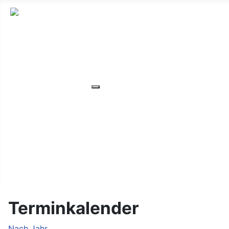
HOME
ÜBER UNS
VERANSTALTUNGEN
Weitere Informationen: VERANS
MITGLIEDER
ORTSVERBAND
UNSER WOHNHEIM
FAQ
KONTAKT/LAGE
Terminkalender
Nach Jahr