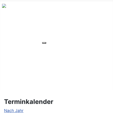
HOME
ÜBER UNS
VERANSTALTUNGEN
Weitere Informationen: VERANSTA
MITGLIEDER
ORTSVERBAND
UNSER WOHNHEIM
FAQ
KONTAKT/LAGE
Terminkalender
Nach Jahr