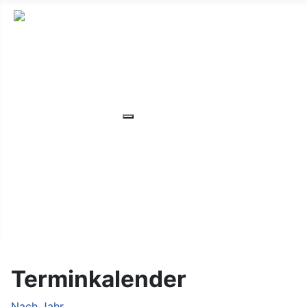
HOME
ÜBER UNS
VERANSTALTUNGEN
Weitere Informationen: VERANS
MITGLIEDER
ORTSVERBAND
UNSER WOHNHEIM
FAQ
KONTAKT/LAGE
Terminkalender
Nach Jahr