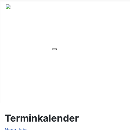
HOME
ÜBER UNS
VERANSTALTUNGEN
Weitere Informationen: VERANS
MITGLIEDER
ORTSVERBAND
UNSER WOHNHEIM
FAQ
KONTAKT/LAGE
Terminkalender
Nach Jahr