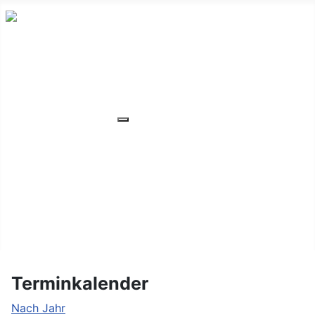
HOME
ÜBER UNS
VERANSTALTUNGEN
Weitere Informationen: VERANSTA
MITGLIEDER
ORTSVERBAND
UNSER WOHNHEIM
FAQ
KONTAKT/LAGE
Terminkalender
Nach Jahr