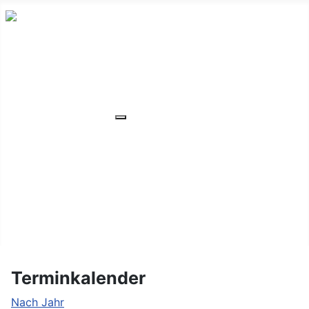
HOME
ÜBER UNS
VERANSTALTUNGEN
Weitere Informationen: VERANSTA
MITGLIEDER
ORTSVERBAND
UNSER WOHNHEIM
FAQ
KONTAKT/LAGE
Terminkalender
Nach Jahr