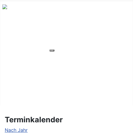
HOME
ÜBER UNS
VERANSTALTUNGEN
Weitere Informationen: VERANSTA
MITGLIEDER
ORTSVERBAND
UNSER WOHNHEIM
FAQ
KONTAKT/LAGE
Terminkalender
Nach Jahr