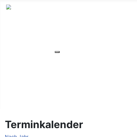
HOME
ÜBER UNS
VERANSTALTUNGEN
Weitere Informationen: VERANS
MITGLIEDER
ORTSVERBAND
UNSER WOHNHEIM
FAQ
KONTAKT/LAGE
Terminkalender
Nach Jahr