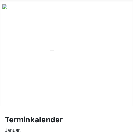
HOME
ÜBER UNS
VERANSTALTUNGEN
Weitere Informationen: VERANSTA
MITGLIEDER
ORTSVERBAND
UNSER WOHNHEIM
FAQ
KONTAKT/LAGE
Terminkalender
Januar,