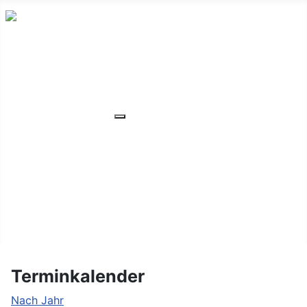
HOME
ÜBER UNS
VERANSTALTUNGEN
Weitere Informationen: VERANSTA
MITGLIEDER
ORTSVERBAND
UNSER WOHNHEIM
FAQ
KONTAKT/LAGE
Terminkalender
Nach Jahr